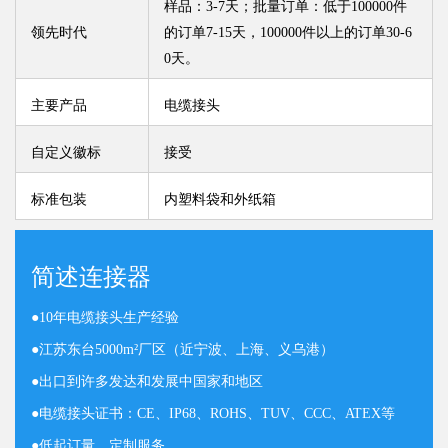
样品：3-7天；批量订单：低于100000件
领先时代
的订单7-15天，100000件以上的订单30-6
0天。
主要产品
电缆接头
自定义徽标
接受
标准包装
内塑料袋和外纸箱
简述连接器
●
10年电缆接头生产经验
●
江苏东台5000m²厂区（近宁波、上海、义乌港）
●
出口到许多发达和发展中国家和地区
●
电缆接头证书：CE、IP68、ROHS、TUV、CCC、ATEX等
●
低起订量，定制服务