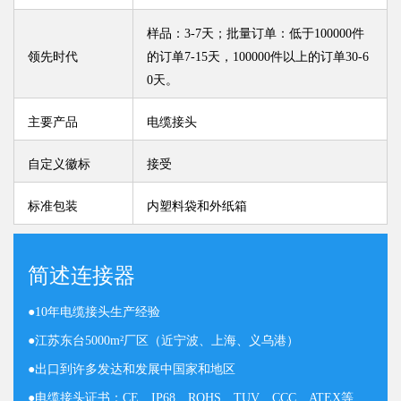
样品：3-7天；批量订单：低于100000件
领先时代
的订单7-15天，100000件以上的订单30-6
0天。
主要产品
电缆接头
自定义徽标
接受
标准包装
内塑料袋和外纸箱
简述连接器
●
10年电缆接头生产经验
●
江苏东台5000m²厂区（近宁波、上海、义乌港）
●
出口到许多发达和发展中国家和地区
●
电缆接头证书：CE、IP68、ROHS、TUV、CCC、ATEX等