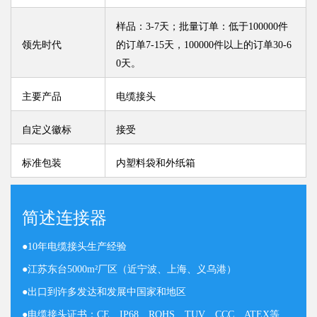
样品：3-7天；批量订单：低于100000件
领先时代
的订单7-15天，100000件以上的订单30-6
0天。
主要产品
电缆接头
自定义徽标
接受
标准包装
内塑料袋和外纸箱
简述连接器
●
10年电缆接头生产经验
●
江苏东台5000m²厂区（近宁波、上海、义乌港）
●
出口到许多发达和发展中国家和地区
●
电缆接头证书：CE、IP68、ROHS、TUV、CCC、ATEX等