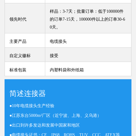
样品：3-7天；批量订单：低于100000件
领先时代
的订单7-15天，100000件以上的订单30-6
0天。
主要产品
电缆接头
自定义徽标
接受
标准包装
内塑料袋和外纸箱
简述连接器
●
10年电缆接头生产经验
●
江苏东台5000m²厂区（近宁波、上海、义乌港）
●
出口到许多发达和发展中国家和地区
●
电缆接头证书：CE、IP68、ROHS、TUV、CCC、ATEX等