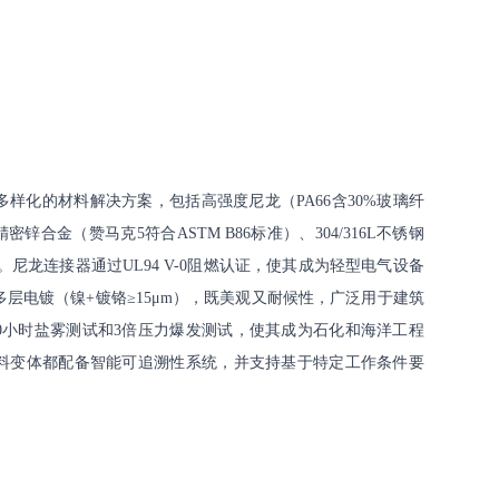
样化的材料解决方案，包括高强度尼龙（PA66含30%玻璃纤
密锌合金（赞马克5符合ASTM B86标准）、304/316L不锈钢
1%）。尼龙连接器通过UL94 V-0阻燃认证，使其成为轻型电气设备
层电镀（镍+镀铬≥15μm），既美观又耐候性，广泛用于建筑
0小时盐雾测试和3倍压力爆发测试，使其成为石化和海洋工程
料变体都配备智能可追溯性系统，并支持基于特定工作条件要