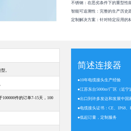
不锈钢：在恶劣条件下的重型性
智能可追溯性：完整的生产历史
定制解决方案：针对特定应用的
简述连接器
类型。
●
10年电缆接头生产经验
。
●
江苏东台5000m²厂区（近
00000件的订单7-15天，100
●
出口到许多发达和发展中国
●
电缆接头证书：CE、IP68、R
●
低起订量，定制服务